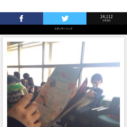
24,112
VIEWS
Facebookでシェア
Twitterでツイート
スポンサーリンク