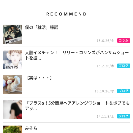
Recommend
僕の「就活」秘話
コラム
15.6.26/金
大胆イメチェン！ リリー・コリンズがハンサムショー
トを披...
ブログ
15.2.26/木
【実は・・・】
ブログ
16.10.26/水
『プラスα！5分簡単ヘアアレンジ♡ショート＆ボブでも
アッ...
ブログ
14.11.8/土
みそら