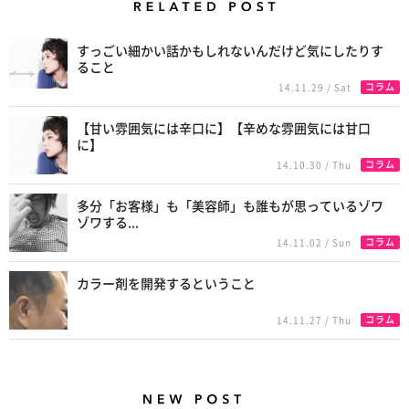
Related Posts
すっごい細かい話かもしれないんだけど気にしたりす
ること
コラム
14.11.29 / Sat
【甘い雰囲気には辛口に】【辛めな雰囲気には甘口
に】
コラム
14.10.30 / Thu
多分「お客様」も「美容師」も誰もが思っているゾワ
ゾワする...
コラム
14.11.02 / Sun
カラー剤を開発するということ
コラム
14.11.27 / Thu