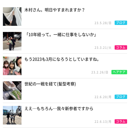
New Posts
木村さん。明日やすまれますか？
ブログ
23.5.28/日
「10年経って。一緒に仕事をしないか」
コラム
23.3.21/火
もう2023も3月になろうとしていますね。
ヘアケア
23.2.26/日
世紀の一戦を経て(髪型考察)
ブログ
22.6.20/月
ええ…もちろん…我々新参者ですから
コラム
22.6.13/月