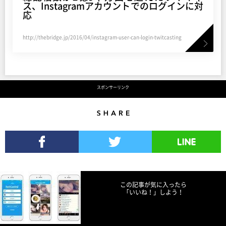
ス、Instagramアカウントでのログインに対
応
http://thebridge.jp/2016/04/instagram-user-can-login-twitcasting
スポンサーリンク
Share
Facebookでシェア
Twitterでツイート
LINEで送る
この記事が気に入ったら
「いいね！」しよう！