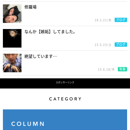
修羅場
ブログ
18.2.21/水
なんか【嫉妬】してました。
ブログ
15.5.23/土
絶望しています…
写真
15.6.18/木
スポンサーリンク
Category