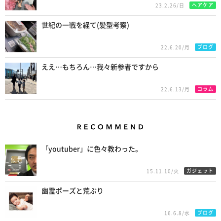
ヘアケア
23.2.26/日
世紀の一戦を経て(髪型考察)
ブログ
22.6.20/月
ええ…もちろん…我々新参者ですから
コラム
22.6.13/月
Recommend
「youtuber」に色々教わった。
ガジェット
15.11.10/火
幽霊ポーズと荒ぶり
ブログ
16.6.8/水