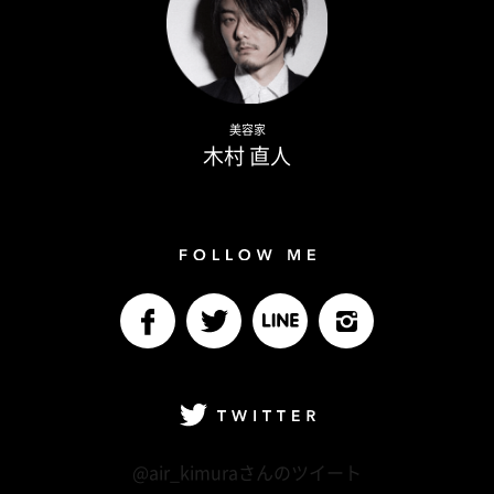
Naoto Kimura
美容家
木村 直人
Follow me
facebook
Twitter
LINE@
Instagram
Twitter
@air_kimuraさんのツイート