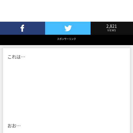
2,821
VIEWS
Facebookでシェア
Twitterでツイート
スポンサーリンク
これは…
おお…