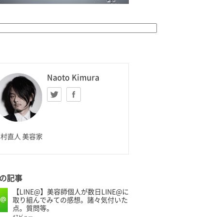
K HOMME
Naoto Kimura
Twitter
facebook
aoto Kimura
村直人 美容家
の記事
【LINE@】美容師個人が数日LINE@に
取り組んでみての感想。諸々気付いた
点。質問等。