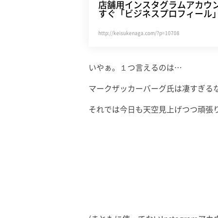
店舗用インスタグラムアカウ
すぐ「ビジネスプロフィール
http://keisukenaga.com/?p=10708
いやぁ。１つ言えるのは…
マークザッカーバーグ氏は凄すぎる
それでは今日も天空見上げつつ頑張