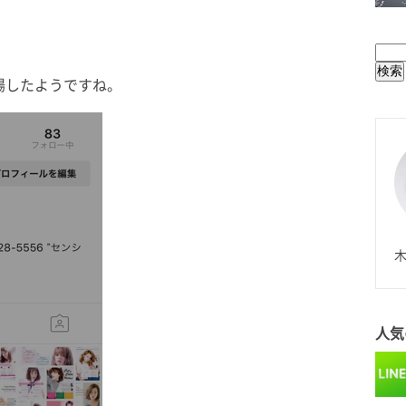
BUL
場したようですね。
N
木
人気