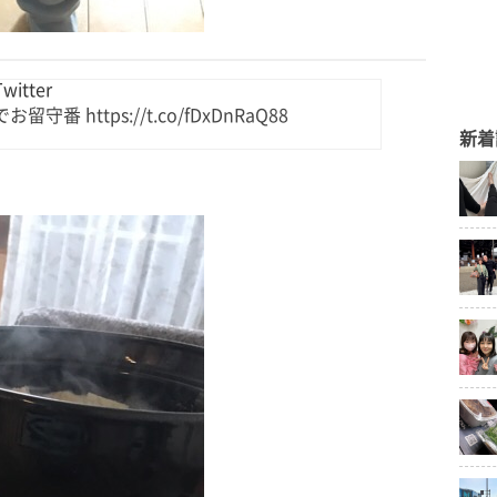
itter
https://t.co/fDxDnRaQ88
新着