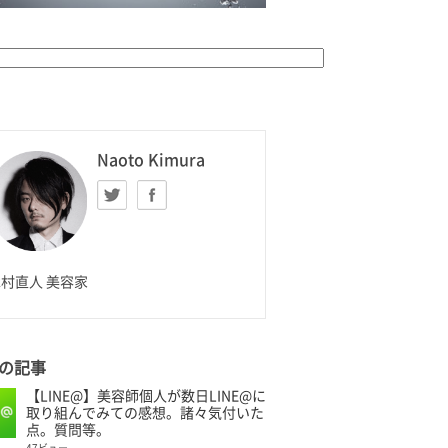
K HOMME
Naoto Kimura
Twitter
facebook
aoto Kimura
村直人 美容家
の記事
【LINE@】美容師個人が数日LINE@に
取り組んでみての感想。諸々気付いた
点。質問等。