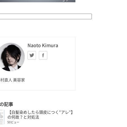
K HOMME
Naoto Kimura
Twitter
facebook
aoto Kimura
村直人 美容家
の記事
【白髪染めしたら頭皮につく”アレ”】
の何故？と対処法
50ビュー