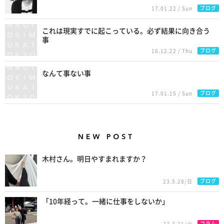
ブログ
17.01.22 / Sun
これは現実すでに起こっている。必ず結果に向き合う
事
ブログ
16.12.22 / Thu
なんて事ない事
ブログ
17.01.15 / Sun
New Posts
木村さん。明日やすまれますか？
ブログ
23.5.28/日
「10年経って。一緒に仕事をしないか」
コラム
23.3.21/火