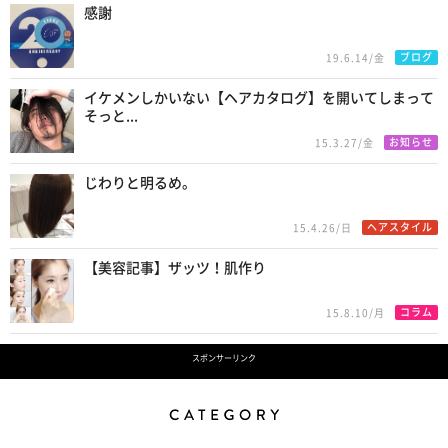
感謝
ブログ
19.6.14/金
イケメンしかいない【ヘアカタログ】を開いてしまって
そっと...
お知らせ
15.3.27/金
じわりと明るめ。
ヘアスタイル
15.4.26/日
【美容記事】ザッツ！肌作り
コラム
15.8.10/月
スポンサーリンク
Category