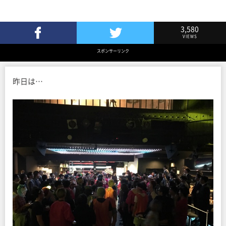
3,580
VIEWS
Facebookでシェア
Twitterでツイート
スポンサーリンク
昨日は…