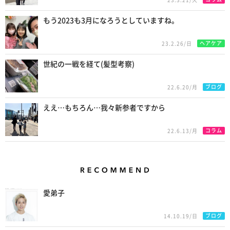
もう2023も3月になろうとしていますね。
ヘアケア
23.2.26/日
世紀の一戦を経て(髪型考察)
ブログ
22.6.20/月
ええ…もちろん…我々新参者ですから
コラム
22.6.13/月
Recommend
愛弟子
ブログ
14.10.19/日