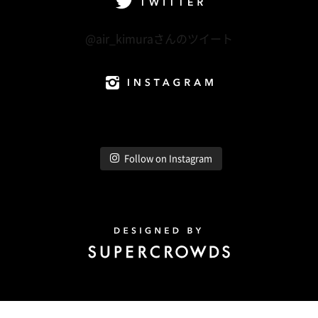
Twitter
@air_kimuraさんのツイート
Instagram
Follow on Instagram
Design by Super Crowds