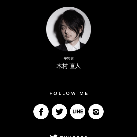
Writer
Naoto Kimura
美容家
木村 直人
Follow me
facebook
Twitter
LINE@
Instagram