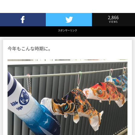
2,866
VIEWS
Facebookでシェア
Twitterでツイート
スポンサーリンク
今年もこんな時期に。