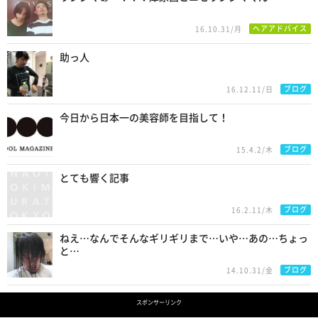
ヘアアドバイス
16.10.31/月
助っ人
ブログ
16.12.11/日
今日から日本一の美容師を目指して！
ブログ
15.4.2/木
とても響く記事
ブログ
16.2.11/木
ねえ…なんでそんなギリギリまで…いや…あの…ちょっ
と…
ブログ
14.10.31/金
スポンサーリンク