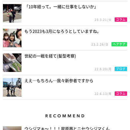
「10年経って。一緒に仕事をしないか」
コラム
23.3.21/火
もう2023も3月になろうとしていますね。
ヘアケア
23.2.26/日
世紀の一戦を経て(髪型考察)
ブログ
22.6.20/月
ええ…もちろん…我々新参者ですから
コラム
22.6.13/月
Recommend
ウシジマぁ〜！！！犀原茜とニセウシジマくん