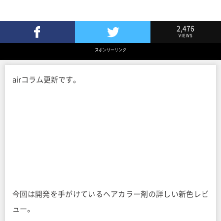
2,476
VIEWS
Facebookでシェア
Twitterでツイート
スポンサーリンク
airコラム更新です。
今回は開発を手がけているヘアカラー剤の詳しい新色レビ
ュー。