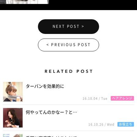
NEXT POST >
< PREVIOUS POST
Related Posts
ターバンを効果的に
ヘアアレンジ
16.10.04 / Tue
何やってんのかなー？と…
お役立ち
16.10.26 / Wed