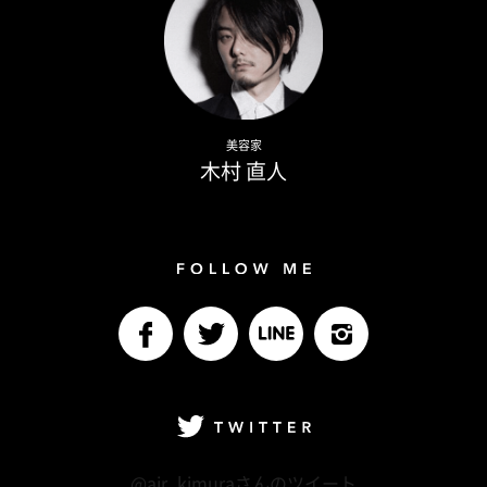
Naoto Kimura
美容家
木村 直人
Follow me
facebook
Twitter
LINE@
Instagram
Twitter
@air_kimuraさんのツイート