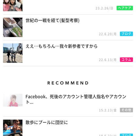
ヘアケア
23.2.26/日
世紀の一戦を経て(髪型考察)
ブログ
22.6.20/月
ええ…もちろん…我々新参者ですから
コラム
22.6.13/月
Recommend
Facebook、死後のアカウント管理人指名やアカウン
ト...
その他
15.2.13/金
散歩にプールに団欒に
ブログ
18.5.22/火