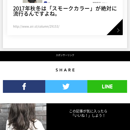
2017年秋冬は「スモークカラー」が絶対に
流行るんですよね。
http://www.air.st/column/29153/
スポンサーリンク
Share
Facebookでシェア
Twitterでツイート
LINEで送る
この記事が気に入ったら
「いいね！」しよう！