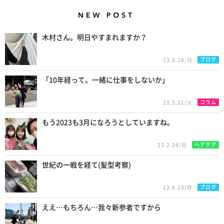
New Posts
木村さん。明日やすまれますか？
ブログ
23.5.28/日
「10年経って。一緒に仕事をしないか」
コラム
23.3.21/火
もう2023も3月になろうとしていますね。
ヘアケア
23.2.26/日
世紀の一戦を経て(髪型考察)
ブログ
22.6.20/月
ええ…もちろん…我々新参者ですから