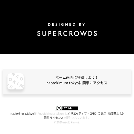
Design by Super Crowds
ホーム画面に登録しよう！
naotokimura.tokyoに簡単にアクセス
naotokimura.tokyo
naotokimura.tokyo
作『
naotokimura.tokyo
』は
クリエイティブ・コモンズ 表示 - 改変禁止 4.0
国際 ライセンス
で提供されています。
© 2026 naoto kimura.