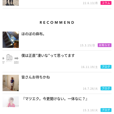
コラム
22.6.13/月
Recommend
ほのぼの麻布。
お知らせ
15.3.15/日
僕は正直”凄いな”って思ってます
ブログ
16.11.19/土
皆さんお待ちかね
ブログ
16.7.26/火
『マツエク。今更聞けない。一体なに？』
ブログ
15.3.10/火