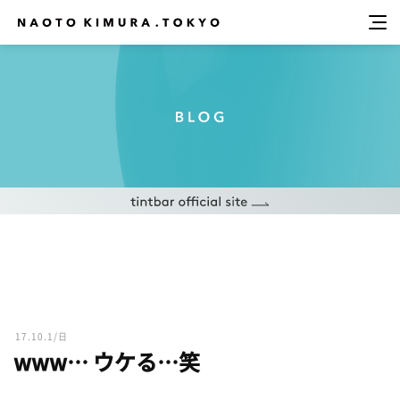
17.10.1/日
www… ウケる…笑