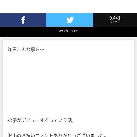
9,441
VIEWS
Facebookでシェア
Twitterでツイート
スポンサーリンク
昨日こんな事を…
弟子がデビューするっていう話。
沢山のお祝いコメントありがとうございました。