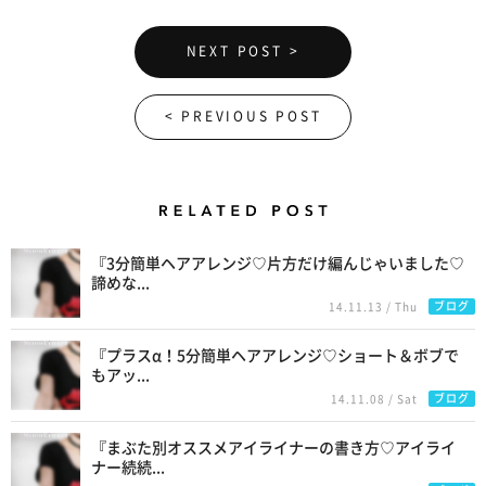
NEXT POST >
< PREVIOUS POST
Related Posts
『3分簡単ヘアアレンジ♡片方だけ編んじゃいました♡
諦めな...
ブログ
14.11.13 / Thu
『プラスα！5分簡単ヘアアレンジ♡ショート＆ボブで
もアッ...
ブログ
14.11.08 / Sat
『まぶた別オススメアイライナーの書き方♡アイライ
ナー続続...