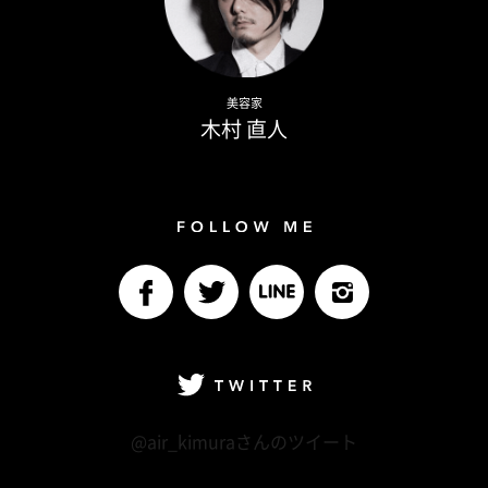
Naoto Kimura
美容家
木村 直人
Follow me
facebook
Twitter
LINE@
Instagram
Twitter
@air_kimuraさんのツイート