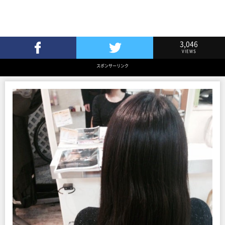
3,046
VIEWS
Facebookでシェア
Twitterでツイート
スポンサーリンク