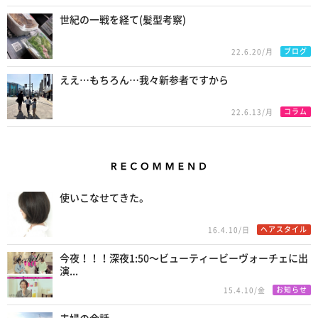
世紀の一戦を経て(髪型考察)
ブログ
22.6.20/月
ええ…もちろん…我々新参者ですから
コラム
22.6.13/月
Recommend
使いこなせてきた。
ヘアスタイル
16.4.10/日
今夜！！！深夜1:50〜ビューティービーヴォーチェに出
演...
お知らせ
15.4.10/金