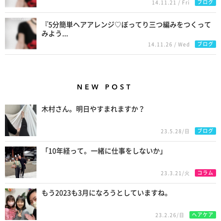
ブログ
14.11.21 / Fri
『5分簡単ヘアアレンジ♡ぼってり三つ編みをつくって
みよう...
ブログ
14.11.26 / Wed
New Posts
木村さん。明日やすまれますか？
ブログ
23.5.28/日
「10年経って。一緒に仕事をしないか」
コラム
23.3.21/火
もう2023も3月になろうとしていますね。
ヘアケア
23.2.26/日