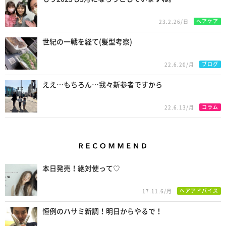
ヘアケア
23.2.26/日
世紀の一戦を経て(髪型考察)
ブログ
22.6.20/月
ええ…もちろん…我々新参者ですから
コラム
22.6.13/月
Recommend
本日発売！絶対使って♡
ヘアアドバイス
17.11.6/月
恒例のハサミ新調！明日からやるで！