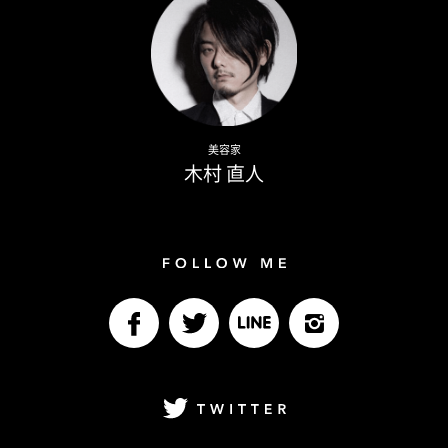
Naoto Kimura
美容家
木村 直人
Follow me
facebook
Twitter
LINE@
Instagram
Twitter