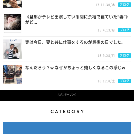
ブログ
17.11.30/木
《旦那がテレビ出演している間に余裕で寝ていた”妻”》
がど...
ブログ
15.4.13/月
実は今日、妻と共に仕事をするのが最後の日でした。
ブログ
15.9.28/月
なんだろう？w なぜかちょっと嬉しくなるこの感じw
ブログ
18.12.8/土
スポンサーリンク
Category