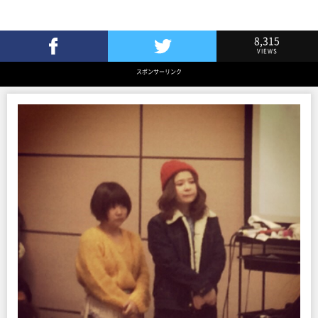
8,315
VIEWS
Facebookでシェア
Twitterでツイート
スポンサーリンク