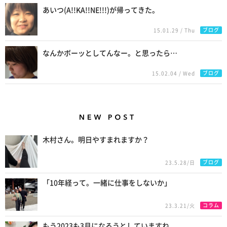
あいつ(A!!KA!!NE!!!)が帰ってきた。
ブログ
15.01.29 / Thu
なんかボーッとしてんなー。と思ったら…
ブログ
15.02.04 / Wed
New Posts
木村さん。明日やすまれますか？
ブログ
23.5.28/日
「10年経って。一緒に仕事をしないか」
コラム
23.3.21/火
もう2023も3月になろうとしていますね。