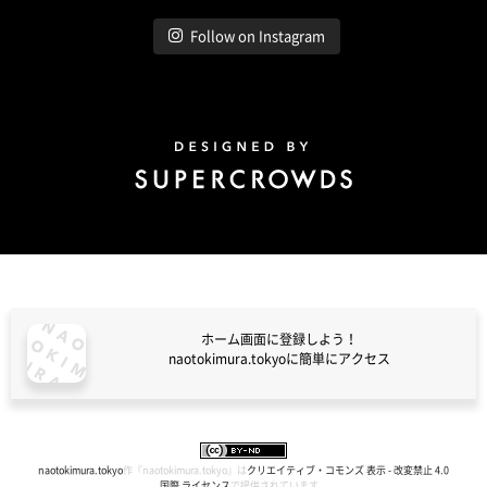
Follow on Instagram
Design by Super Crowds
ホーム画面に登録しよう！
naotokimura.tokyoに簡単にアクセス
naotokimura.tokyo
naotokimura.tokyo
作『
naotokimura.tokyo
』は
クリエイティブ・コモンズ 表示 - 改変禁止 4.0
国際 ライセンス
で提供されています。