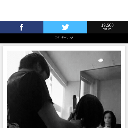
19,560
VIEWS
Facebookでシェア
Twitterでツイート
スポンサーリンク