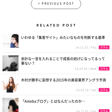
< PREVIOUS POST
Related Posts
いわゆる「集客サイト」みたいなものを判断する基準
コラム
14.11.27 / Thu
余計な一言を入れることで成長の妨げになってるって
事ない？
コラム
15.03.25 / Wed
木村が勝手に妄想する2015年の美容業界アングラ予測
コラム
15.01.10 / Sat
「Amebaブログ」とはなんだったのか…
コラム
14.11.01 / Sat