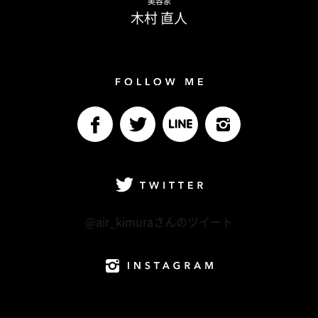
美容家
木村 直人
Follow me
facebook
Twitter
LINE@
Instagram
Twitter
@air_kimuraさんのツイート
Instagram