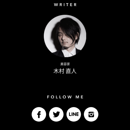
Writer
Naoto Kimura
美容家
木村 直人
Follow me
facebook
Twitter
LINE@
Instagram