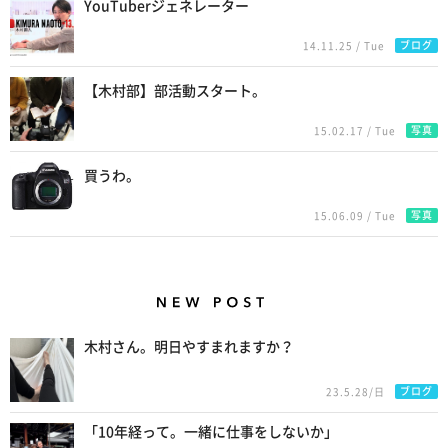
YouTuberジェネレーター
ブログ
14.11.25 / Tue
【木村部】部活動スタート。
写真
15.02.17 / Tue
買うわ。
写真
15.06.09 / Tue
New Posts
木村さん。明日やすまれますか？
ブログ
23.5.28/日
「10年経って。一緒に仕事をしないか」