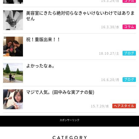
コラム
15.3.29/日
美容室にきたら絶対切らなきゃいけないわけではありま
せん
コラム
16.3.30/水
祝！重版出来！！
ブログ
18.10.27/土
よかったなぁ。
ブログ
16.6.20/月
マジで人気。(田中みな実アナの髪)
ヘアスタイル
15.7.29/水
スポンサーリンク