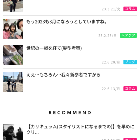
コラム
23.3.21/火
もう2023も3月になろうとしていますね。
ヘアケア
23.2.26/日
世紀の一戦を経て(髪型考察)
ブログ
22.6.20/月
ええ…もちろん…我々新参者ですから
コラム
22.6.13/月
Recommend
【カリキュラム(スタイリストになるまでの)】を早めに
クリ...