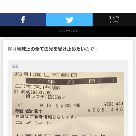
9,575
VIEWS
Facebookでシェア
Twitterでツイート
スポンサーリンク
僕は
地球上の全ての光を受け止めたい
ので…