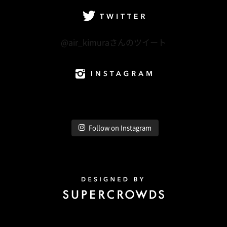
Twitter
@air_kimuraさんのツイート
Instagram
Follow on Instagram
Design by Super Crowds