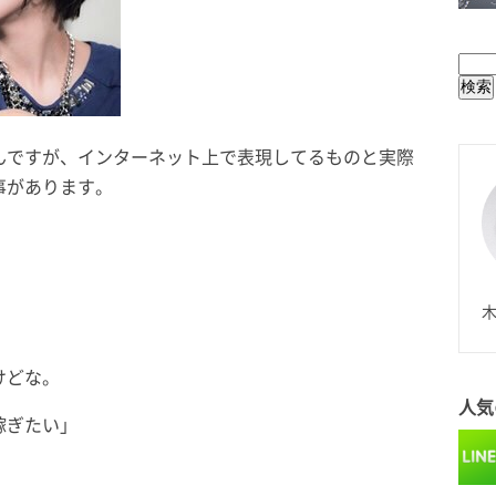
BUL
んですが、インターネット上で表現してるものと実際
事があります。
」
N
木
けどな。
人気
稼ぎたい」