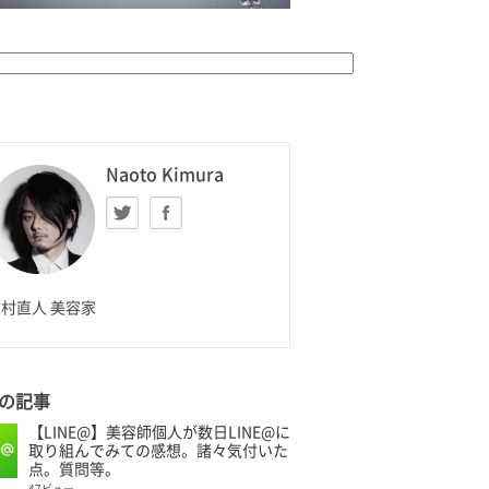
K HOMME
Naoto Kimura
Twitter
facebook
aoto Kimura
村直人 美容家
の記事
【LINE@】美容師個人が数日LINE@に
取り組んでみての感想。諸々気付いた
点。質問等。