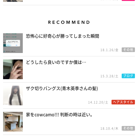
Recommend
恐怖心に好奇心が勝ってしまった瞬間
その他
18.1.26/金
どうしたら良いのですか僕は…
ブログ
15.3.28/土
ザク切りバングス(青木英季さんの髪)
ヘアスタイル
14.12.20/土
家をcowcamo!!! 判断の時は近い。
その他
18.10.4/木