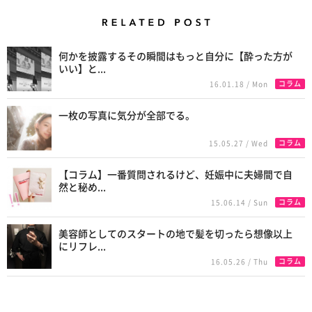
Related Posts
何かを披露するその瞬間はもっと自分に【酔った方が
いい】と...
コラム
16.01.18 / Mon
一枚の写真に気分が全部でる。
コラム
15.05.27 / Wed
【コラム】一番質問されるけど、妊娠中に夫婦間で自
然と秘め...
コラム
15.06.14 / Sun
美容師としてのスタートの地で髪を切ったら想像以上
にリフレ...
コラム
16.05.26 / Thu