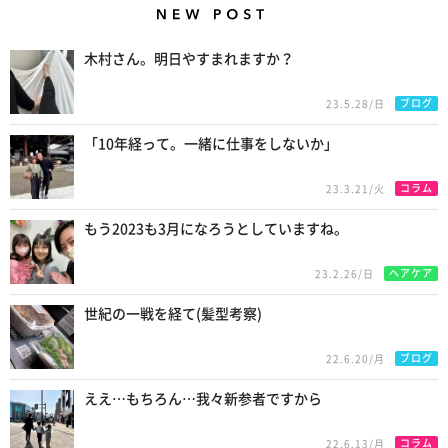
New Posts
木村さん。明日やすまれますか？
ブログ
23.5.28/日
「10年経って。一緒に仕事をしないか」
コラム
23.3.21/火
もう2023も3月になろうとしていますね。
ヘアケア
23.2.26/日
世紀の一戦を経て(髪型考察)
ブログ
22.6.20/月
ええ…もちろん…我々新参者ですから
コラム
22.6.13/月