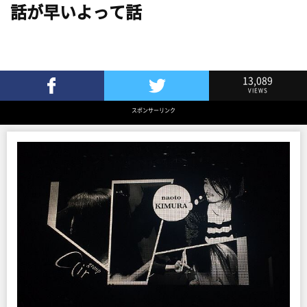
話が早いよって話
13,089
VIEWS
Facebookでシェア
Twitterでツイート
スポンサーリンク