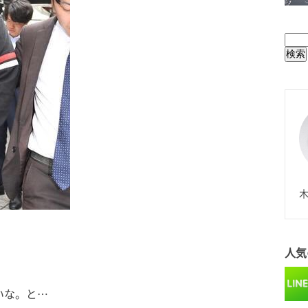
BUL
N
木
人気
。
いな。と…