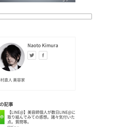
K HOMME
Naoto Kimura
Twitter
facebook
aoto Kimura
村直人 美容家
の記事
【LINE@】美容師個人が数日LINE@に
取り組んでみての感想。諸々気付いた
点。質問等。