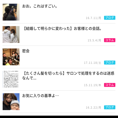
おお。これはすごい。
ブログ
16.7.11/月
【結婚して明らかに変わった】お客様との会話。
コラム
15.5.4/月
密会
ブログ
17.11.18/土
【たくさん髪を切ったら】サロンで処理をするのは迷惑
なんで...
コラム
15.11.19/木
お気に入りの基準よ…
ブログ
16.2.22/月