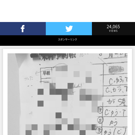
24,065
VIEWS
Facebookでシェア
Twitterでツイート
スポンサーリンク