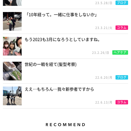
ブログ
23.5.28/日
「10年経って。一緒に仕事をしないか」
コラム
23.3.21/火
もう2023も3月になろうとしていますね。
ヘアケア
23.2.26/日
世紀の一戦を経て(髪型考察)
ブログ
22.6.20/月
ええ…もちろん…我々新参者ですから
コラム
22.6.13/月
Recommend