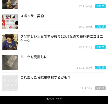
ブログ
17.7.14/金
スポンサー契約
ブログ
19.2.20/水
クソ忙しい土日ですが残り1カ月なので積極的にコミニ
ケーシ...
ブログ
15.2.21/土
ルーツを見直しに
ブログ
18.11.16/金
これあったら結構動揺するかも？
その他
17.4.3/月
スポンサーリンク