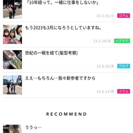
「10年経って。一緒に仕事をしないか」
コラム
23.3.21/火
もう2023も3月になろうとしていますね。
ヘアケア
23.2.26/日
世紀の一戦を経て(髪型考察)
ブログ
22.6.20/月
ええ…もちろん…我々新参者ですから
コラム
22.6.13/月
Recommend
ううっ…