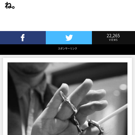
ね。
22,265
VIEWS
Facebookでシェア
Twitterでツイート
スポンサーリンク