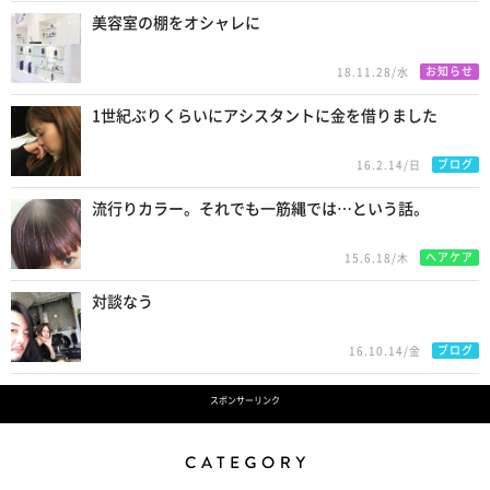
美容室の棚をオシャレに
お知らせ
18.11.28/水
1世紀ぶりくらいにアシスタントに金を借りました
ブログ
16.2.14/日
流行りカラー。それでも一筋縄では…という話。
ヘアケア
15.6.18/木
対談なう
ブログ
16.10.14/金
スポンサーリンク
Category