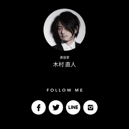
Writer
Naoto Kimura
美容家
木村 直人
Follow me
facebook
Twitter
LINE@
Instagram