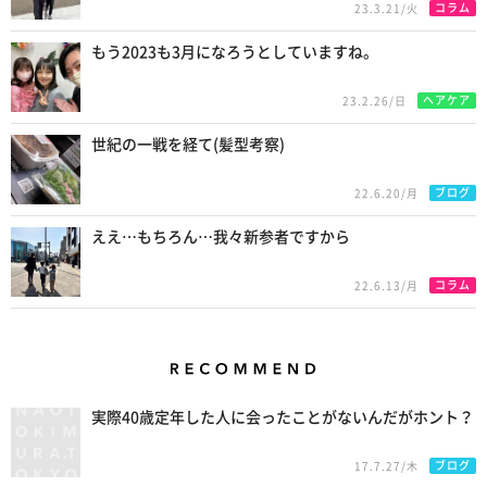
コラム
23.3.21/火
もう2023も3月になろうとしていますね。
ヘアケア
23.2.26/日
世紀の一戦を経て(髪型考察)
ブログ
22.6.20/月
ええ…もちろん…我々新参者ですから
コラム
22.6.13/月
Recommend
実際40歳定年した人に会ったことがないんだがホント？
ブログ
17.7.27/木