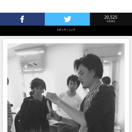
20,525
VIEWS
Facebookでシェア
Twitterでツイート
スポンサーリンク