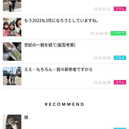
コラム
23.3.21/火
もう2023も3月になろうとしていますね。
ヘアケア
23.2.26/日
世紀の一戦を経て(髪型考察)
ブログ
22.6.20/月
ええ…もちろん…我々新参者ですから
コラム
22.6.13/月
Recommend
娘