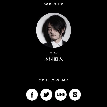
Writer
Naoto Kimura
美容家
木村 直人
Follow me
facebook
Twitter
LINE@
Instagram