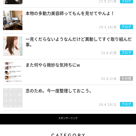
ブログ
17.9.27/水
本物の多動力美容師ってもんを見せてやんよ！
ブログ
19.1.16/水
一見くだらないようなんだけど異動してすぐ取り組んだ
事。
ブログ
15.6.8/月
また何やら微妙な気持ちにw
その他
15.9.2/水
念のため。今一度整理しておこう。
ブログ
16.4.16/土
スポンサーリンク